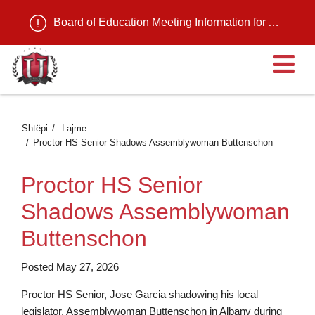
Board of Education Meeting Information for August 11, 2026
H
Shtëpi
Lajme
Proctor HS Senior Shadows Assemblywoman Buttenschon
Proctor HS Senior
Shadows Assemblywoman
Buttenschon
Posted May 27, 2026
Proctor HS Senior, Jose Garcia shadowing his local
legislator, Assemblywoman Buttenschon in Albany during