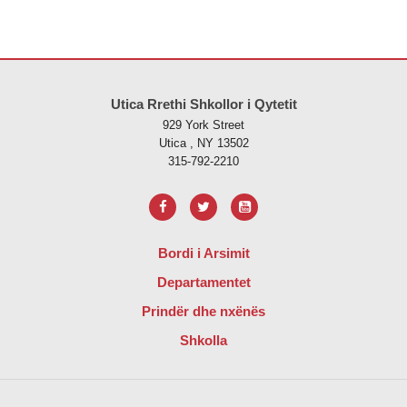
Ky sajt jep informacione duke përdorur PDF, vizitoni këtë link për të
s
Utica Rrethi Shkollor i Qytetit
929 York Street
Utica , NY 13502
315-792-2210
Bordi i Arsimit
Departamentet
Prindër dhe nxënës
Shkolla