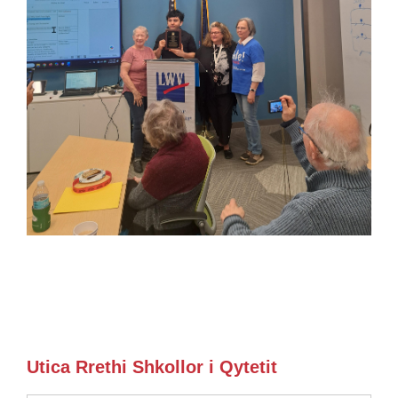
Utica Rrethi Shkollor i Qytetit