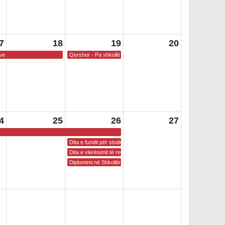
7
18
19
20
ve
Qershor - Pa shkollë
4
25
26
27
Dita e fundit për studentët
Dita e vlerësimit të regjentëve
Diplomimi në Shkollën e Mesme