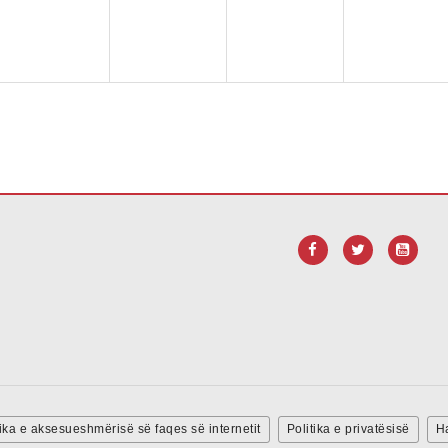
ink për të
shkarkuar softuerin Adobe Acrobat Reader DC
.
tika e aksesueshmërisë së faqes së internetit
Politika e privatësisë
Ha