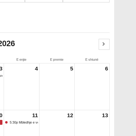
2026
E enjte
E premte
E shtunë
3
4
5
6
eçantë e Bordit të Arsimit
0
11
12
13
5:30p Mbledhje e veçantë e Bordit të Arsimit