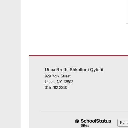
Ky sajt jep informacione duke përdorur PDF, vizitoni këtë l
Utica Rrethi Shkollor i Qytetit
929 York Street
Utica , NY 13502
315-792-2210
Poli