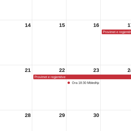
14
15
16
1
Provimet e regjentë
21
22
23
2
Provimet e regjentëve
Ora 18:30 Mbledhja e Bordit të Arsimit
28
29
30