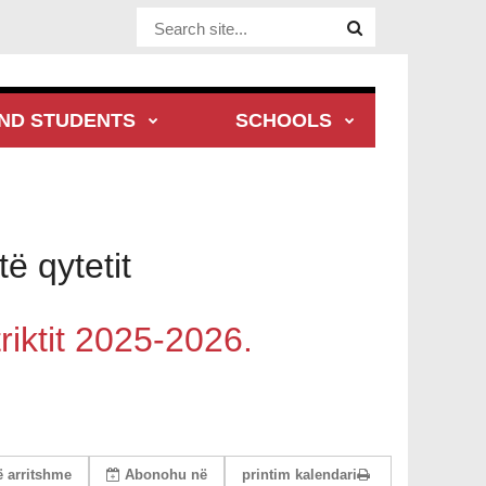
Website Site
ND STUDENTS
SCHOOLS
të qytetit
riktit 2025-2026.
së arritshme
Abonohu
në
printim kalendari