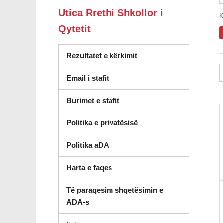
Utica Rrethi Shkollor i
K
Qytetit
Rezultatet e kërkimit
Email i stafit
Burimet e stafit
Politika e privatësisë
Politika aDA
Harta e faqes
Të paraqesim shqetësimin e
ADA-s