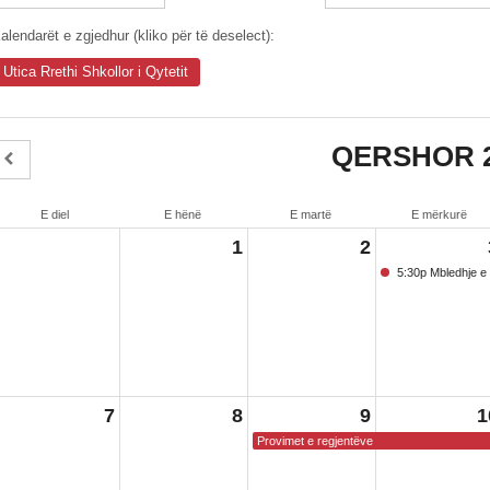
alendarët e zgjedhur (kliko për të deselect):
Utica Rrethi Shkollor i Qytetit
QERSHOR 
E diel
E hënë
E martë
E mërkurë
1
2
5:30p Mbledhje e v
7
8
9
1
Provimet e regjentëve