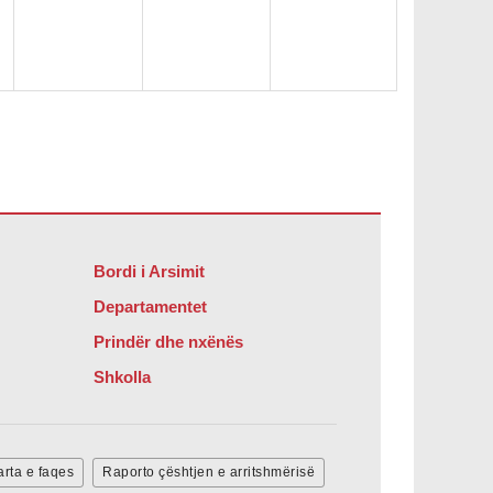
Bordi i Arsimit
Departamentet
Prindër dhe nxënës
Shkolla
rta e faqes
Raporto çështjen e arritshmërisë