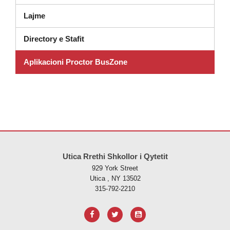
Lajme
Directory e Stafit
Aplikacioni Proctor BusZone
Ky sajt jep informacione duke përdorur PDF, vizitoni këtë link për të
s
Utica Rrethi Shkollor i Qytetit
929 York Street
Utica , NY 13502
315-792-2210