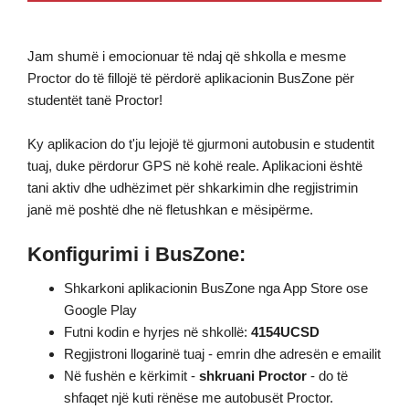
Jam shumë i emocionuar të ndaj që shkolla e mesme
Proctor do të fillojë të përdorë aplikacionin BusZone për
studentët tanë Proctor!
Ky aplikacion do t'ju lejojë të gjurmoni autobusin e studentit
tuaj, duke përdorur GPS në kohë reale. Aplikacioni është
tani aktiv dhe udhëzimet për shkarkimin dhe regjistrimin
janë më poshtë dhe në fletushkan e mësipërme.
Konfigurimi i BusZone:
Shkarkoni aplikacionin BusZone nga App Store ose
Google Play
Futni kodin e hyrjes në shkollë:
4154UCSD
Regjistroni llogarinë tuaj - emrin dhe adresën e emailit
Në fushën e kërkimit -
shkruani Proctor
- do të
shfaqet një kuti rënëse me autobusët Proctor.