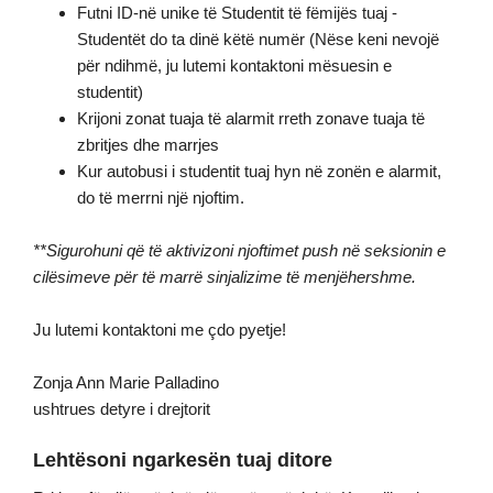
Futni ID-në unike të Studentit të fëmijës tuaj -
Studentët do ta dinë këtë numër (Nëse keni nevojë
për ndihmë, ju lutemi kontaktoni mësuesin e
studentit)
Krijoni zonat tuaja të alarmit rreth zonave tuaja të
zbritjes dhe marrjes
Kur autobusi i studentit tuaj hyn në zonën e alarmit,
do të merrni një njoftim.
**Sigurohuni që të aktivizoni njoftimet push në seksionin e
cilësimeve për të marrë sinjalizime të menjëhershme.
Ju lutemi kontaktoni me çdo pyetje!
Zonja Ann Marie Palladino
ushtrues detyre i drejtorit
Lehtësoni ngarkesën tuaj ditore