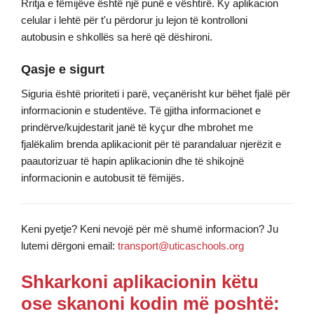
Rritja e fëmijëve është një punë e vështirë. Ky aplikacion
celular i lehtë për t'u përdorur ju lejon të kontrolloni
autobusin e shkollës sa herë që dëshironi.
Qasje e sigurt
Siguria është prioriteti i parë, veçanërisht kur bëhet fjalë për
informacionin e studentëve. Të gjitha informacionet e
prindërve/kujdestarit janë të kyçur dhe mbrohet me
fjalëkalim brenda aplikacionit për të parandaluar njerëzit e
paautorizuar të hapin aplikacionin dhe të shikojnë
informacionin e autobusit të fëmijës.
Keni pyetje? Keni nevojë për më shumë informacion? Ju
lutemi dërgoni email:
transport@uticaschools.org
Shkarkoni aplikacionin këtu
ose skanoni kodin më poshtë: