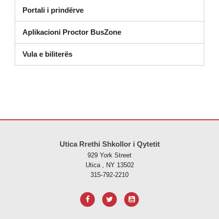
Portali i prindërve
Aplikacioni Proctor BusZone
Vula e biliterës
Ky sajt jep informacione duke përdorur PDF, vizitoni këtë link për të
s
Utica Rrethi Shkollor i Qytetit
929 York Street
Utica , NY 13502
315-792-2210