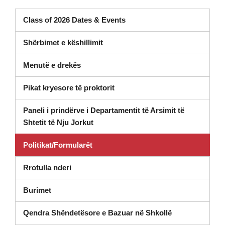
Class of 2026 Dates & Events
Shërbimet e këshillimit
Menutë e drekës
Pikat kryesore të proktorit
Paneli i prindërve i Departamentit të Arsimit të
(hapet në dritaren e re)
Shtetit të Nju Jorkut
Politikat/Formularët
Rrotulla nderi
Burimet
Qendra Shëndetësore e Bazuar në Shkollë