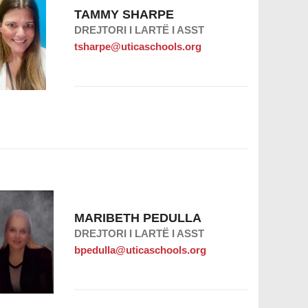
TAMMY SHARPE
DREJTORI I LARTË I ASST
tsharpe@uticaschools.org
MARIBETH PEDULLA
DREJTORI I LARTË I ASST
bpedulla@uticaschools.org