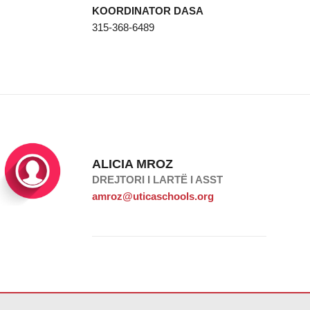
KOORDINATOR DASA
315-368-6489
ALICIA MROZ
DREJTORI I LARTË I ASST
amroz@uticaschools.org
ink për të
shkarkuar softuerin Adobe Acrobat Reader DC
.