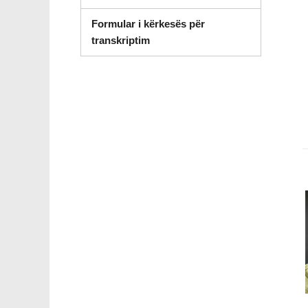
Formular i kërkesës për
(hapet në dritaren e re)
transkriptim