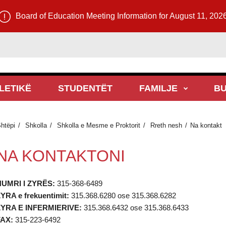
Board of Education Meeting Information for August 11, 202
LETIKË
STUDENTËT
FAMILJE
BU
htëpi
Shkolla
Shkolla e Mesme e Proktorit
Rreth nesh
Na kontakt
NA KONTAKTONI
UMRI I ZYRËS:
315-368-6489
YRA e frekuentimit:
315.368.6280 ose 315.368.6282
YRA E INFERMIERIVE:
315.368.6432 ose 315.368.6433
AX:
315-223-6492