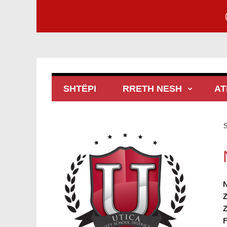
SHTËPI
RRETH NESH
AT
S
N
Z
Z
F