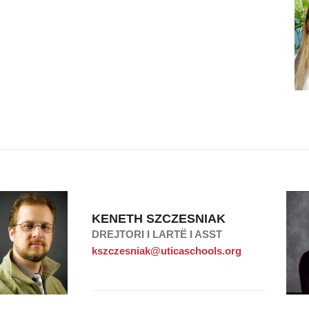
KENETH SZCZESNIAK
DREJTORI I LARTË I ASST
kszczesniak@uticaschools.org