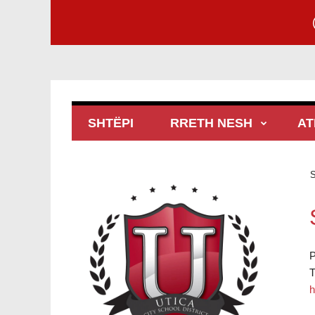
SHTËPI
RRETH NESH
AT
S
P
T
h