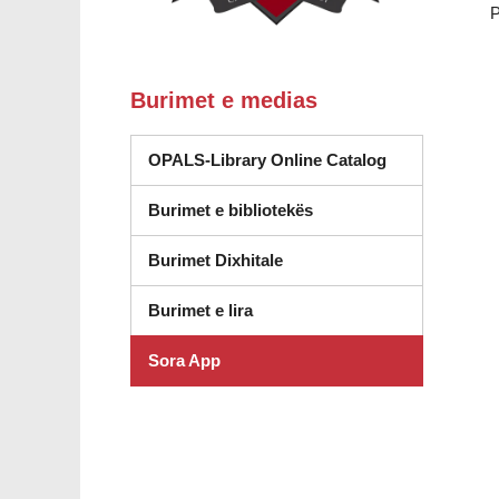
P
Burimet e medias
(hapet në drita
OPALS-Library Online Catalog
Burimet e bibliotekës
(hapet në dritare të re)
Burimet Dixhitale
(hapet në dritare të re)
Burimet e lira
Sora App