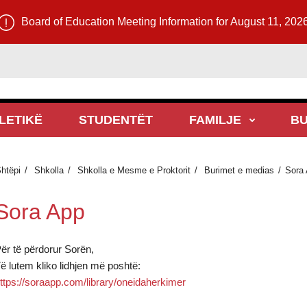
Board of Education Meeting Information for August 11, 202
LETIKË
STUDENTËT
FAMILJE
BU
htëpi
Shkolla
Shkolla e Mesme e Proktorit
Burimet e medias
Sora
Sora App
ër të përdorur Sorën,
ë lutem kliko lidhjen më poshtë:
ttps://soraapp.com/library/oneidaherkimer