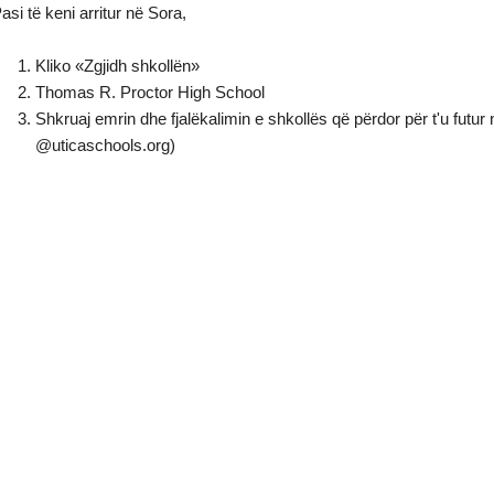
asi të keni arritur në Sora,
Kliko «Zgjidh shkollën»
Thomas R. Proctor High School
Shkruaj emrin dhe fjalëkalimin e shkollës që përdor për t'u futur n
@uticaschools.org)
re të re)