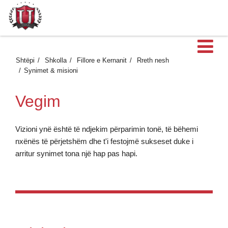
H
Shtëpi
Shkolla
Fillore e Kernanit
Rreth nesh
Synimet & misioni
Vegim
Vizioni ynë është të ndjekim përparimin tonë, të bëhemi
nxënës të përjetshëm dhe t'i festojmë sukseset duke i
arritur synimet tona një hap pas hapi.