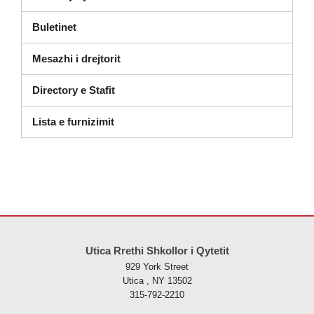
Buletinet
Mesazhi i drejtorit
Directory e Stafit
(hapet në dritaren e re)
Lista e furnizimit
Ky sajt jep informacione duke përdorur PDF, vizitoni këtë link për të
s
Utica Rrethi Shkollor i Qytetit
929 York Street
Utica , NY 13502
315-792-2210