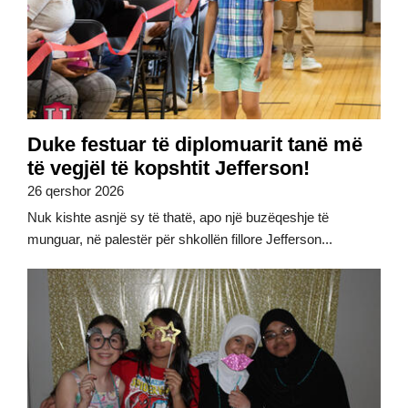
Duke festuar të diplomuarit tanë më
të vegjël të kopshtit Jefferson!
26 qershor 2026
Nuk kishte asnjë sy të thatë, apo një buzëqeshje të
munguar, në palestër për shkollën fillore Jefferson...