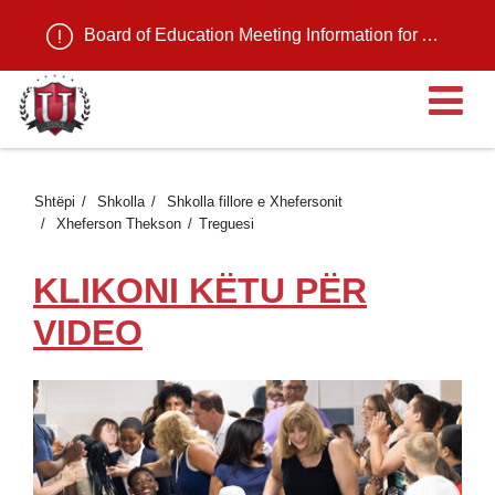
Board of Education Meeting Information for August 11, 2026
H
Shtëpi
Shkolla
Shkolla fillore e Xhefersonit
Xheferson Thekson
Treguesi
KLIKONI KËTU PËR
VIDEO