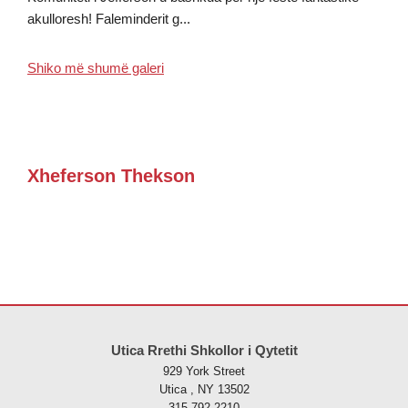
akulloresh! Faleminderit g...
Shiko më shumë galeri
Xheferson Thekson
Ky sajt jep informacione duke përdorur PDF, vizitoni këtë link për të
s
Utica Rrethi Shkollor i Qytetit
929 York Street
Utica , NY 13502
315-792-2210