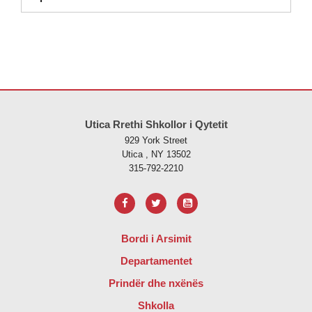
Ky sajt jep informacione duke përdorur PDF, vizitoni këtë link për të
s
Utica Rrethi Shkollor i Qytetit
929 York Street
Utica , NY 13502
315-792-2210
Bordi i Arsimit
Departamentet
Prindër dhe nxënës
Shkolla