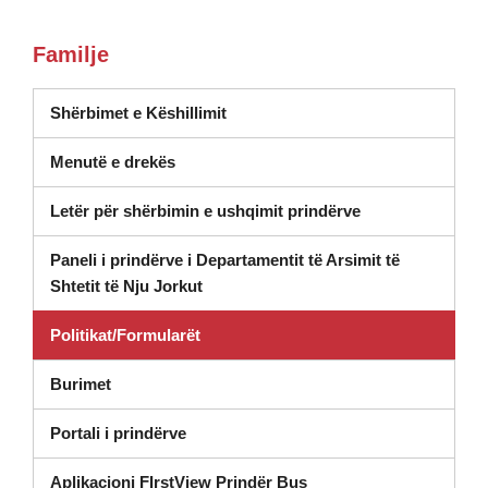
Familje
(hapet në dritare të re)
Shërbimet e Këshillimit
Menutë e drekës
Letër për shërbimin e ushqimit prindërve
Paneli i prindërve i Departamentit të Arsimit të
(hapet në dritaren e re)
Shtetit të Nju Jorkut
Politikat/Formularët
Burimet
Portali i prindërve
Aplikacioni FIrstView Prindër Bus