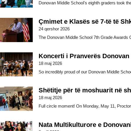
Donovan Middle School's eighth graders took the 
Çmimet e Klasës së 7-të të S
24 qershor 2026
The Donovan Middle School 7th Grade Awards C
Koncerti i Pranverës Donovan
18 maj 2026
So incredibly proud of our Donovan Middle Schoo
Shëtitje për të moshuarit në 
18 maj 2026
Full circle moment! On Monday, May 11, Proctor H
Nata Multikulturore e Donovani