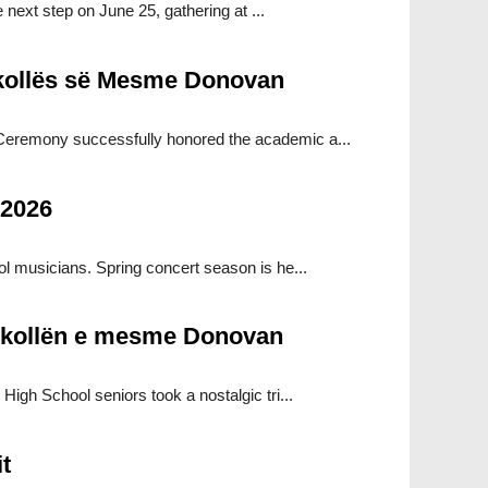
next step on June 25, gathering at ...
hkollës së Mesme Donovan
eremony successfully honored the academic a...
 2026
l musicians. Spring concert season is he...
shkollën e mesme Donovan
igh School seniors took a nostalgic tri...
t