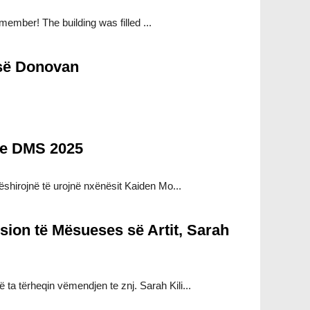
member! The building was filled ...
isë Donovan
ave DMS 2025
hirojnë të urojnë nxënësit Kaiden Mo...
ion të Mësueses së Artit, Sarah
 tërheqin vëmendjen te znj. Sarah Kili...