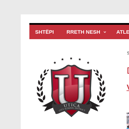
SHTËPI
RRETH NESH
ATLE
S