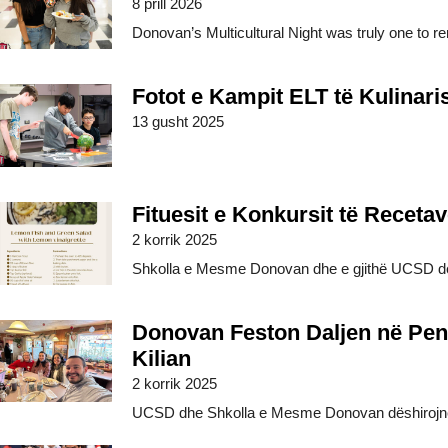
8 prill 2026
Donovan’s Multicultural Night was truly one to re
Fotot e Kampit ELT të Kulinar
13 gusht 2025
Fituesit e Konkursit të Recet
2 korrik 2025
Shkolla e Mesme Donovan dhe e gjithë UCSD dës
Donovan Feston Daljen në Pens
Kilian
2 korrik 2025
UCSD dhe Shkolla e Mesme Donovan dëshirojnë ta