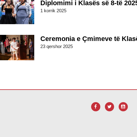
Diplomimi i Klasës së 8-të 202
1 korrik 2025
Ceremonia e Çmimeve të Klasë
23 qershor 2025
ink për të
shkarkuar softuerin Adobe Acrobat Reader DC
.