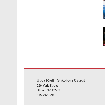
Ky sajt jep informacione duke përdorur PDF, vizitoni këtë l
Utica Rrethi Shkollor i Qytetit
929 York Street
Utica , NY 13502
315-792-2210