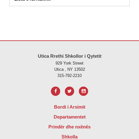
Ky sajt jep informacione duke përdorur PDF, vizitoni këtë link për të
s
Utica Rrethi Shkollor i Qytetit
929 York Street
Utica , NY 13502
315-792-2210
Bordi i Arsimit
Departamentet
Prindër dhe nxënës
Shkolla