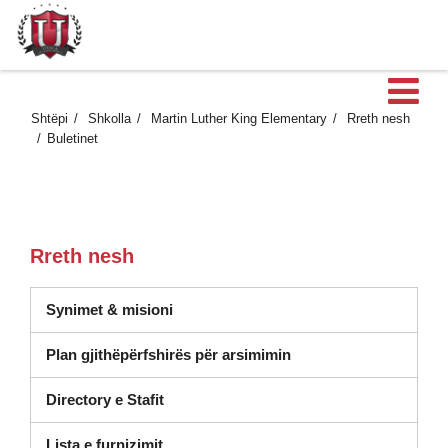
H
Shtëpi
Shkolla
Martin Luther King Elementary
Rreth nesh
Buletinet
Rreth nesh
Synimet & misioni
Plan gjithëpërfshirës për arsimimin
Directory e Stafit
(hapet në dritaren e re)
Lista e furnizimit