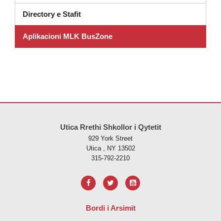
Directory e Stafit
Aplikacioni MLK BusZone
Ky sajt jep informacione duke përdorur PDF, vizitoni këtë link për të
s
Utica Rrethi Shkollor i Qytetit
929 York Street
Utica , NY 13502
315-792-2210
Bordi i Arsimit