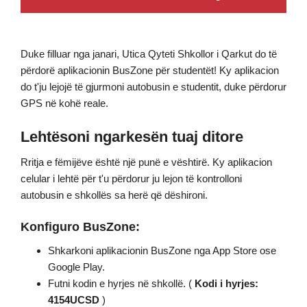
Duke filluar nga janari, Utica Qyteti Shkollor i Qarkut do të
përdorë aplikacionin BusZone për studentët! Ky aplikacion
do t'ju lejojë të gjurmoni autobusin e studentit, duke përdorur
GPS në kohë reale.
Lehtësoni ngarkesën tuaj ditore
Rritja e fëmijëve është një punë e vështirë. Ky aplikacion
celular i lehtë për t'u përdorur ju lejon të kontrolloni
autobusin e shkollës sa herë që dëshironi.
Konfiguro BusZone:
Shkarkoni aplikacionin BusZone nga App Store ose
Google Play.
Futni kodin e hyrjes në shkollë. (
Kodi i hyrjes:
4154UCSD
)