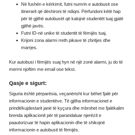
Në fushën e kërkimit, futni numrin e autobusit ose
itinerarit që dëshironi të ndiqni. Përfundoni këtë hap
për të gjithë autobusët që kalojnë studentët tuaj gjatë
gjithë javës.
Futni ID-në unike të studentit të fëmijës tuaj.
Krijoni zona alarmi rreth pikave të zbritjes dhe
marrjes.
Kur autobusi i fëmijës suaj hyn në një zonë alarmi, ju do të
merrni njoftim me email ose tekst.
Qasje e sigurt:
Siguria është përparësia, veçanërisht kur bëhet fjalë për
informacionin e studentëve. Të gjitha informacionet e
prindit/kujdestarit janë të kyçura dhe mbrohet me fjalëkalim
brenda aplikacionit për të parandaluar njerëzit e
paautorizuar të hapin aplikacionin dhe të shikojnë
informacionin e autobusit të fëmijës.