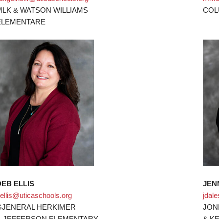
MLK & WATSON WILLIAMS
COL
ELEMENTARE
DEB ELLIS
JEN
ellis@uticaschools.org
jdal
GJENERAL HERKIMER
JON
& JEFFERSON ELEMENTARY
& K