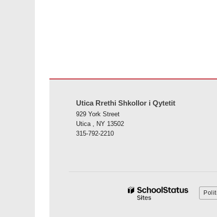
Ky sajt jep informacione duke përdorur PDF, vizitoni këtë l
Utica Rrethi Shkollor i Qytetit
929 York Street
Utica , NY 13502
315-792-2210
Poli