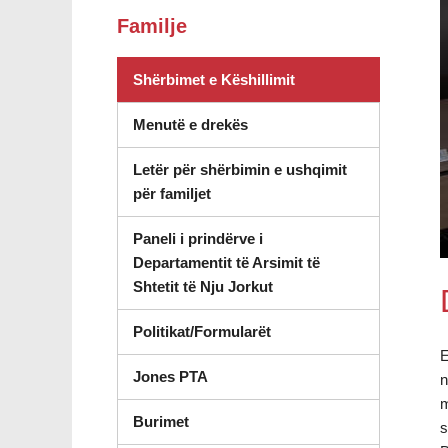
Familje
(hapet në dritare të re
Shërbimet e Këshillimit
Menutë e drekës
Letër për shërbimin e ushqimit
për familjet
Paneli i prindërve i
Departamentit të Arsimit të
(hapet në dritaren e re)
Shtetit të Nju Jorkut
Politikat/Formularët
E
Jones PTA
n
m
Burimet
s