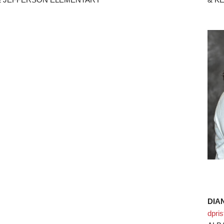
DIA
dpri