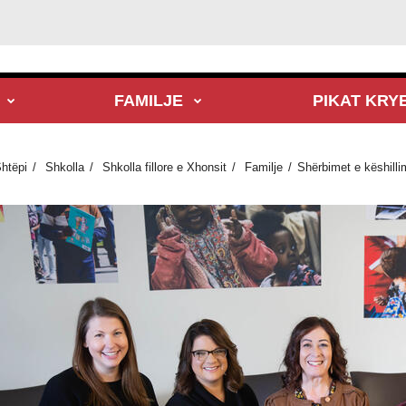
FAMILJE
PIKAT KRY
htëpi
Shkolla
Shkolla fillore e Xhonsit
Familje
Shërbimet e këshilli