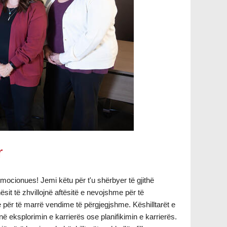
r
or emocionues! Jemi këtu për t'u shërbyer të gjithë
sit të zhvillojnë aftësitë e nevojshme për të
 për të marrë vendime të përgjegjshme. Këshilltarët e
në eksplorimin e karrierës ose planifikimin e karrierës.