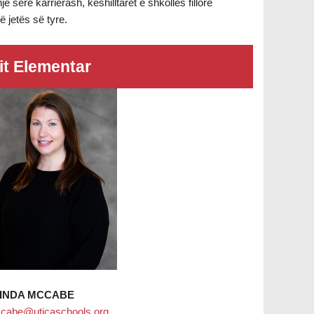
sërë karrierash, këshilltarët e shkollës fillore
ë jetës së tyre.
rit Elementar
INDA MCCABE
abe@uticaschools.org