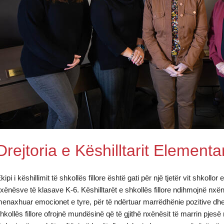
)
Drejtoria e Këshilltarit Elementa
kipi i këshillimit të shkollës fillore është gati për një tjetër vit shkoll
xënësve të klasave K-6. Këshilltarët e shkollës fillore ndihmojnë nxënë
enaxhuar emocionet e tyre, për të ndërtuar marrëdhënie pozitive dhe
hkollës fillore ofrojnë mundësinë që të gjithë nxënësit të marrin pjesë 