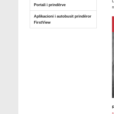
D
Portali i prindërve
n
Aplikacioni i autobusit prindëror
FirstView
r