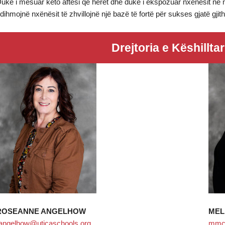
uke i mësuar këto aftësi që herët dhe duke i ekspozuar nxënësit në një 
dihmojnë nxënësit të zhvillojnë një bazë të fortë për sukses gjatë gjith
Drejtoria e Këshillta
ROSEANNE ANGELHOW
MEL
angelhow@uticaschools.org
mmcc