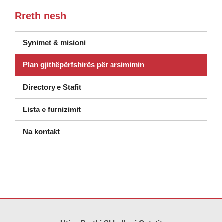
Rreth nesh
Synimet & misioni
Plan gjithëpërfshirës për arsimimin
Directory e Stafit
(hapet në dritaren e re)
Lista e furnizimit
Na kontakt
Ky sajt jep informacione duke përdorur PDF, vizitoni këtë link për të
s