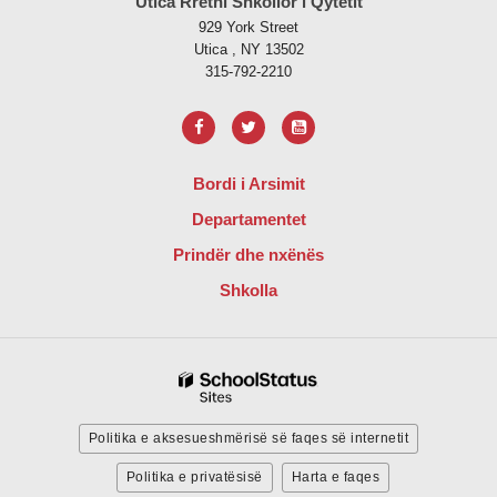
Utica Rrethi Shkollor i Qytetit
929 York Street
Utica , NY 13502
315-792-2210
Bordi i Arsimit
Departamentet
Prindër dhe nxënës
Shkolla
Politika e aksesueshmërisë së faqes së internetit
Politika e privatësisë
Harta e faqes