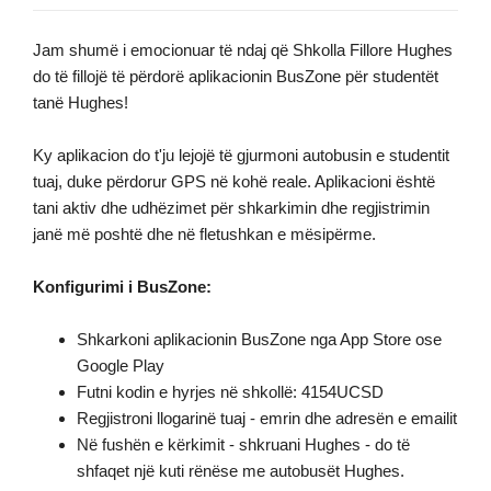
Jam shumë i emocionuar të ndaj që Shkolla Fillore Hughes
do të fillojë të përdorë aplikacionin BusZone për studentët
tanë Hughes!
Ky aplikacion do t'ju lejojë të gjurmoni autobusin e studentit
tuaj, duke përdorur GPS në kohë reale. Aplikacioni është
tani aktiv dhe udhëzimet për shkarkimin dhe regjistrimin
janë më poshtë dhe në fletushkan e mësipërme.
Konfigurimi i BusZone:
Shkarkoni aplikacionin BusZone nga App Store ose
Google Play
Futni kodin e hyrjes në shkollë: 4154UCSD
Regjistroni llogarinë tuaj - emrin dhe adresën e emailit
Në fushën e kërkimit - shkruani Hughes - do të
shfaqet një kuti rënëse me autobusët Hughes.