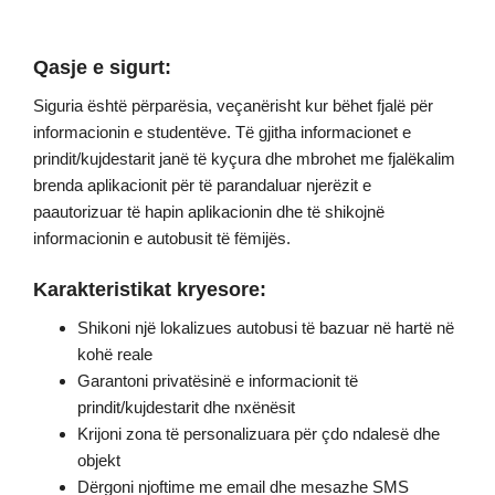
Qasje e sigurt:
Siguria është përparësia, veçanërisht kur bëhet fjalë për
informacionin e studentëve. Të gjitha informacionet e
prindit/kujdestarit janë të kyçura dhe mbrohet me fjalëkalim
brenda aplikacionit për të parandaluar njerëzit e
paautorizuar të hapin aplikacionin dhe të shikojnë
informacionin e autobusit të fëmijës.
Karakteristikat kryesore:
​Shikoni një lokalizues autobusi të bazuar në hartë në
kohë reale
Garantoni privatësinë e informacionit të
prindit/kujdestarit dhe nxënësit
Krijoni zona të personalizuara për çdo ndalesë dhe
objekt
Dërgoni njoftime me email dhe mesazhe SMS