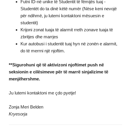
Futni ID-në unike të Studentit të fëmijës tuaj -
Studentët do ta dinë këtë numër (Nëse keni nevojë
për ndihmë, ju lutemi kontaktoni mësuesin e
studentit)
Krijoni zonat tuaja të alarmit rreth zonave tuaja të
zbritjes dhe marrjes
Kur autobusi i studentit tuaj hyn në zonën e alarmit,
do të merrni një njoftim.
**Sigurohuni që të aktivizoni njoftimet push në
seksionin e cilësimeve për të marrë sinjalizime të
menjëhershme.
Ju lutemi kontaktoni me çdo pyetje!
Zonja Meri Belden
Kryesorja