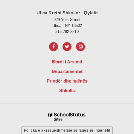
Ky sajt jep informacione duke përdorur PDF, vizitoni këtë link për të
s
Utica Rrethi Shkollor i Qytetit
929 York Street
Utica , NY 13502
315-792-2210
Bordi i Arsimit
Departamentet
Prindër dhe nxënës
Shkolla
Politika e aksesueshmërisë së faqes së internetit