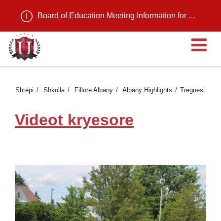
Board of Education Meeting Information for August 11, 2026
H
Shtëpi
Shkolla
Fillore Albany
Albany Highlights
Treguesi
Videot kryesore