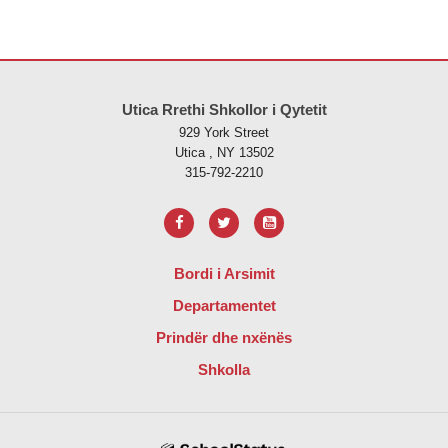
Ky sajt jep informacione duke përdorur PDF, vizitoni këtë link për të
s
Utica Rrethi Shkollor i Qytetit
929 York Street
Utica , NY 13502
315-792-2210
Bordi i Arsimit
Departamentet
Prindër dhe nxënës
Shkolla