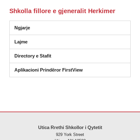
Shkolla fillore e gjeneralit Herkimer
Ngjarje
Lajme
Directory e Stafit
Aplikacioni Prindëror FirstView
Ky sajt jep informacione duke përdorur PDF, vizitoni këtë link për të
s
Utica Rrethi Shkollor i Qytetit
929 York Street