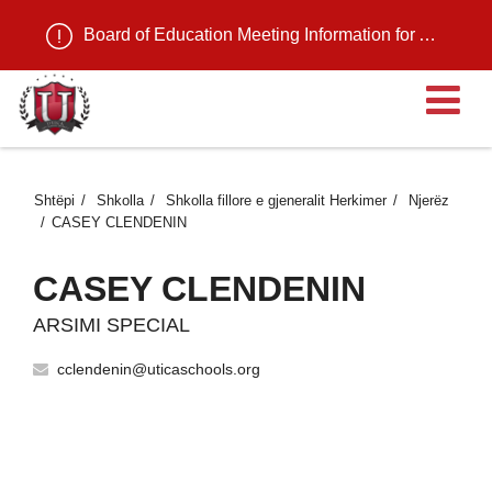
Board of Education Meeting Information for August 11, 2026
H
Shtëpi
Shkolla
Shkolla fillore e gjeneralit Herkimer
Njerëz
CASEY CLENDENIN
CASEY CLENDENIN
ARSIMI SPECIAL
cclendenin@uticaschools.org