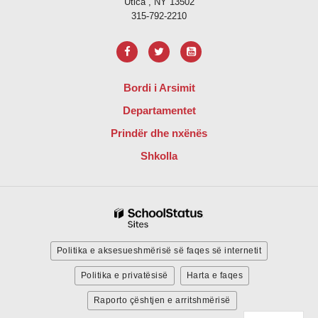
Utica , NY 13502
315-792-2210
Bordi i Arsimit
Departamentet
Prindër dhe nxënës
Shkolla
Politika e aksesueshmërisë së faqes së internetit
Politika e privatësisë
Harta e faqes
Raporto çështjen e arritshmërisë