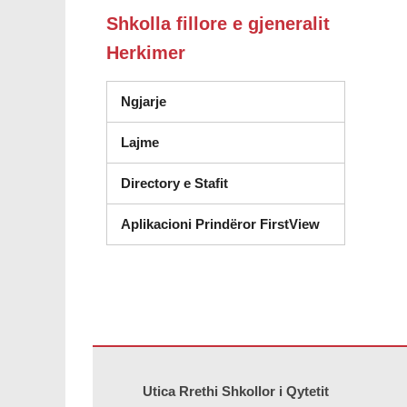
Shkolla fillore e gjeneralit
Herkimer
Ngjarje
Lajme
Directory e Stafit
Aplikacioni Prindëror FirstView
Ky sajt jep informacione duke përdorur PDF, vizitoni këtë l
Utica Rrethi Shkollor i Qytetit