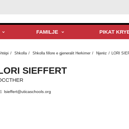
FAMILJE
PIKAT KRY
htëpi
Shkolla
Shkolla fillore e gjeneralit Herkimer
Njerëz
LORI SIE
LORI SIEFFERT
OCCTHER
lsieffert@uticaschools.org