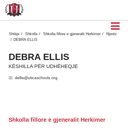
H
Shtëpi
Shkolla
Shkolla fillore e gjeneralit Herkimer
Njerëz
DEBRA ELLIS
DEBRA ELLIS
KËSHILLA PËR UDHËHEQJE
dellis@uticaschools.org
Shkolla fillore e gjeneralit Herkimer