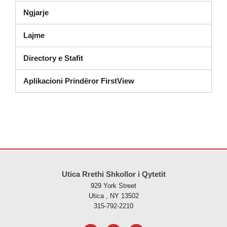
Ngjarje
Lajme
Directory e Stafit
Aplikacioni Prindëror FirstView
Ky sajt jep informacione duke përdorur PDF, vizitoni këtë link për të
s
Utica Rrethi Shkollor i Qytetit
929 York Street
Utica , NY 13502
315-792-2210