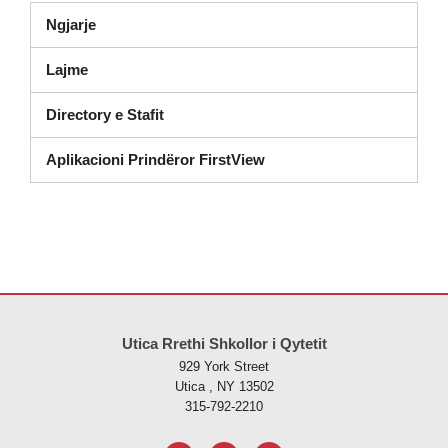
Ngjarje
Lajme
Directory e Stafit
Aplikacioni Prindëror FirstView
Ky sajt jep informacione duke përdorur PDF, vizitoni këtë link për të
s
Utica Rrethi Shkollor i Qytetit
929 York Street
Utica , NY 13502
315-792-2210