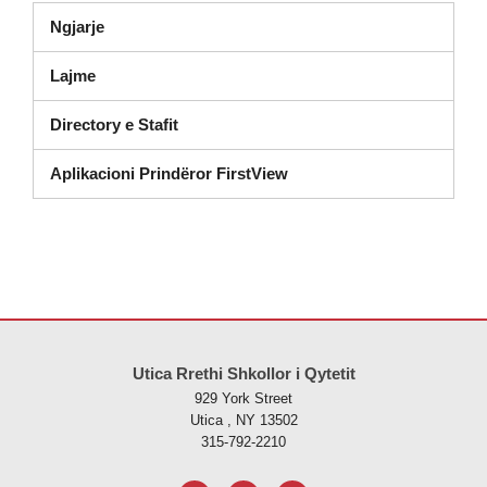
Ngjarje
Lajme
Directory e Stafit
Aplikacioni Prindëror FirstView
Ky sajt jep informacione duke përdorur PDF, vizitoni këtë link për të
s
Utica Rrethi Shkollor i Qytetit
929 York Street
Utica , NY 13502
315-792-2210