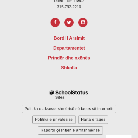
Utica , NY 13502
315-792-2210
Bordi i Arsimit
Departamentet
Prindër dhe nxënës
Shkolla
Politika e aksesueshmërisë së faqes së internetit
Politika e privatësisë
Harta e faqes
Raporto çështjen e arritshmërisë