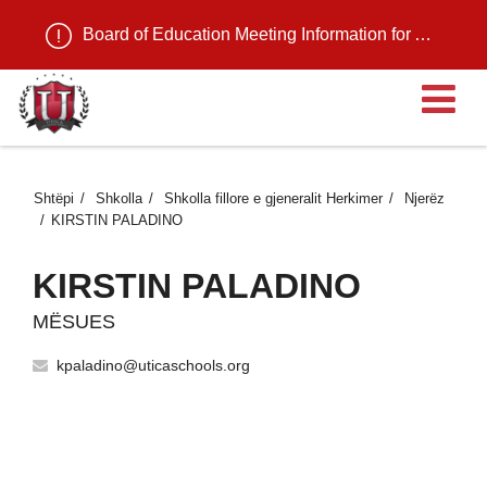
Board of Education Meeting Information for August 11, 2026
H
Shtëpi
Shkolla
Shkolla fillore e gjeneralit Herkimer
Njerëz
KIRSTIN PALADINO
KIRSTIN PALADINO
MËSUES
kpaladino@uticaschools.org