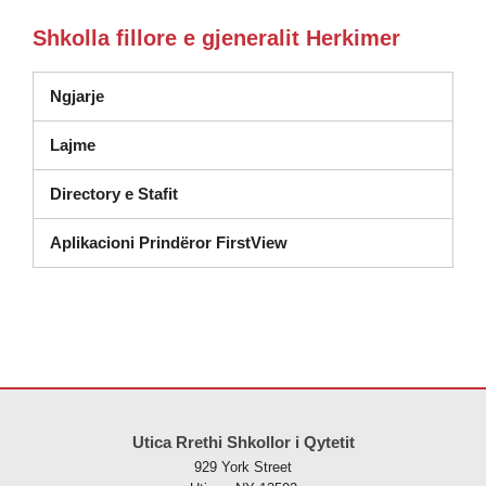
Shkolla fillore e gjeneralit Herkimer
Ngjarje
Lajme
Directory e Stafit
Aplikacioni Prindëror FirstView
Ky sajt jep informacione duke përdorur PDF, vizitoni këtë link për të
s
Utica Rrethi Shkollor i Qytetit
929 York Street