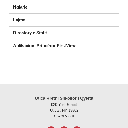
Ngjarje
Lajme
Directory e Stafit
Aplikacioni Prindëror FirstView
Ky sajt jep informacione duke përdorur PDF, vizitoni këtë link për të
s
Utica Rrethi Shkollor i Qytetit
929 York Street
Utica , NY 13502
315-792-2210