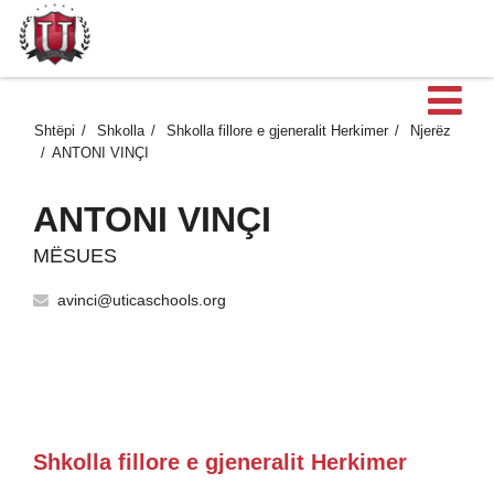
H
Shtëpi
Shkolla
Shkolla fillore e gjeneralit Herkimer
Njerëz
ANTONI VINÇI
ANTONI VINÇI
MËSUES
avinci@uticaschools.org
Shkolla fillore e gjeneralit Herkimer