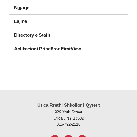
Ngjarje
Lajme
Directory e Stafit
Aplikacioni Prindëror FirstView
Ky sajt jep informacione duke përdorur PDF, vizitoni këtë link për të
s
Utica Rrethi Shkollor i Qytetit
929 York Street
Utica , NY 13502
315-792-2210