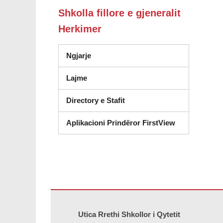
Shkolla fillore e gjeneralit
Herkimer
Ngjarje
Lajme
Directory e Stafit
Aplikacioni Prindëror FirstView
Ky sajt jep informacione duke përdorur PDF, vizitoni këtë l
Utica Rrethi Shkollor i Qytetit