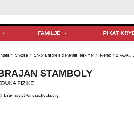
FAMILJE
PIKAT KRY
htëpi
Shkolla
Shkolla fillore e gjeneralit Herkimer
Njerëz
BRAJAN 
BRAJAN STAMBOLY
EDUKA FIZIKE
bstamboly@uticaschools.org